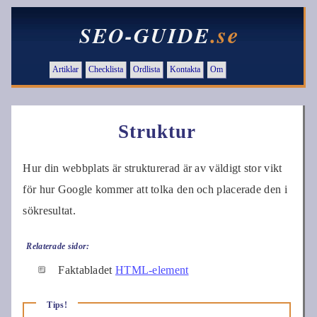
.se
SEO-GUIDE
Artiklar
Checklista
Ordlista
Kontakta
Om
Struktur
Hur din webbplats är strukturerad är av väldigt stor vikt
för hur Google kommer att tolka den och placerade den i
sökresultat.
Relaterade sidor:
Faktabladet
HTML-element
Tips!