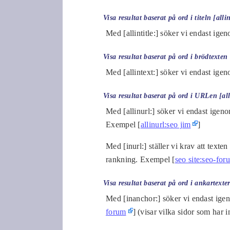
Visa resultat baserat på ord i titeln [allint
Med [allintitle:] söker vi endast ig
Visa resultat baserat på ord i brödtexten [
Med [allintext:] söker vi endast ige
Visa resultat baserat på ord i URLen [alli
Med [allinurl:] söker vi endast ige
Exempel [
allinurl:seo jim
]
Med [inurl:] ställer vi krav att text
rankning. Exempel [
seo site:seo-for
Visa resultat baserat på ord i ankartexte
Med [inanchor:] söker vi endast ige
forum
] (visar vilka sidor som har