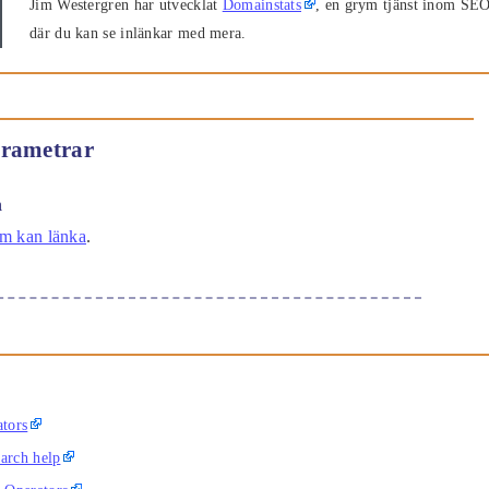
Jim Westergren har utvecklat
Domainstats
, en grym tjänst inom SE
där du kan se inlänkar med mera.
arametrar
n
som kan länka
.
tors
earch help