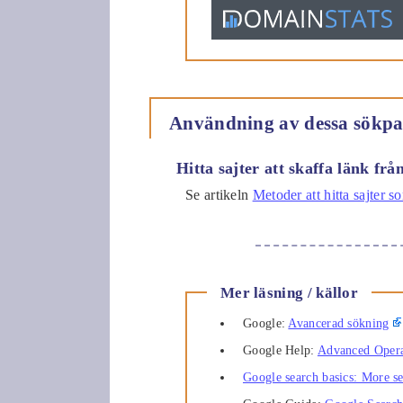
Användning av dessa sökp
Hitta sajter att skaffa länk frå
Se artikeln
Metoder att hitta sajter 
Mer läsning / källor
Google:
Avancerad sökning
Google Help:
Advanced Opera
Google search basics: More s