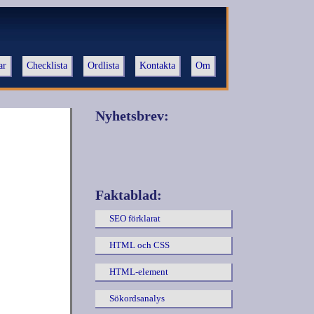
ar
Checklista
Ordlista
Kontakta
Om
Nyhetsbrev:
Faktablad:
SEO förklarat
HTML och CSS
HTML-element
Sökordsanalys