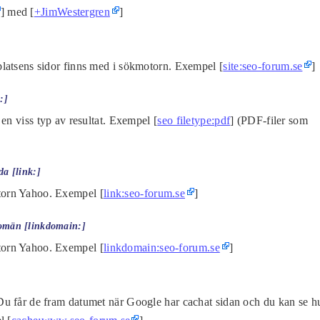
] med [
+JimWestergren
]
latsens sidor finns med i sökmotorn. Exempel [
site:seo-forum.se
]
:]
en viss typ av resultat. Exempel [
seo filetype:pdf
] (PDF-filer som
da [link:]
orn Yahoo. Exempel [
link:seo-forum.se
]
 domän [linkdomain:]
orn Yahoo. Exempel [
linkdomain:seo-forum.se
]
u får de fram datumet när Google har cachat sidan och du kan se h