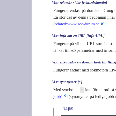
Visa relatede sidor [related:domän]
Fungerar endast på domäner. Google vi
En stor del av denna bedömning har 
[
related:www.seo-forum.se
]
Visa info om en URL [info:URL]
Fungerar på vilken URL som helst oc
länkar till sökparametrar med inform
Visa vilka sidor en domän länk till [l
Fungerar endast med sökmotorn Liv
Visa synonymer [~]
Med symbolen
~
framför ett ord så
jobb"
] (synonymer på lediga jobb 
Tips!