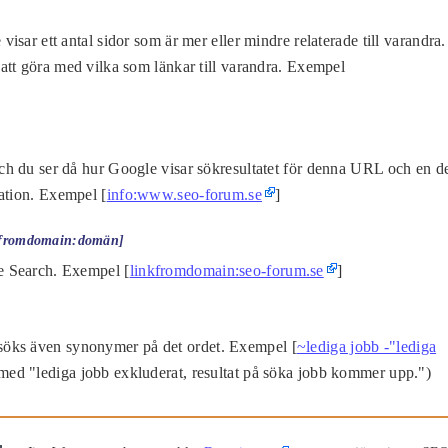
sar ett antal sidor som är mer eller mindre relaterade till varandra.
att göra med vilka som länkar till varandra. Exempel
h du ser då hur Google visar sökresultatet för denna URL och en d
ation. Exempel [
info:www.seo-forum.se
]
inkfromdomain:domän]
e Search. Exempel [
linkfromdomain:seo-forum.se
]
 söks även synonymer på det ordet. Exempel [
~lediga jobb -"lediga
med "lediga jobb exkluderat, resultat på söka jobb kommer upp.")