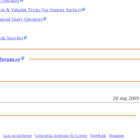
 Operators
ips & Valuable Tricks (for Smarter Surfers)
anced Query Operators
ink Searches
forum.se
20 maj 2009
Lista på skribenter
Geografisk inriktning för Google
PageRank
Domänen