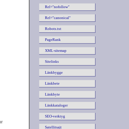
Rel="nofollow"
Rel="canonical"
Robots.txt
PageRank
XML-sitemap
Sitelinks
Länkbygge
Länkbete
Länkbyte
Länkkataloger
SEO-verktyg
ur
Satellitsajt