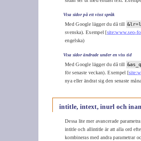
sidan ser ut med endast text. Exempe
Visa sidor på ett visst språk
Med Google lägger du då till
&lr=
svenska). Exempel [
site:www.seo-fo
engelska)
Visa sidor ändrade under en viss tid
Med Google lägger du då till
&as_
för senaste veckan). Exempel [
site:
nya eller ändrat sig den senaste mån
intitle, intext, inurl och in
Dessa lite mer avancerade parametrar
intitle och allintitle är att alla ord e
kombineras med andra parametrar och 