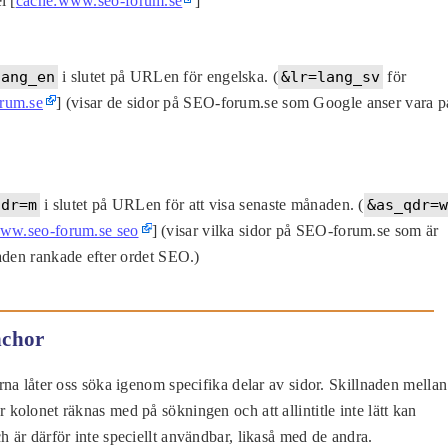
l [
cache:www.seo-forum.se
]
lang_en
i slutet på URLen för engelska. (
&lr=lang_sv
för
rum.se
] (visar de sidor på SEO-forum.se som Google anser vara p
qdr=m
i slutet på URLen för att visa senaste månaden. (
&as_qdr=w
www.seo-forum.se seo
] (visar vilka sidor på SEO-forum.se som är
aden rankade efter ordet SEO.)
anchor
na låter oss söka igenom specifika delar av sidor. Skillnaden mellan
fter kolonet räknas med på sökningen och att allintitle inte lätt kan
är därför inte speciellt användbar, likaså med de andra.