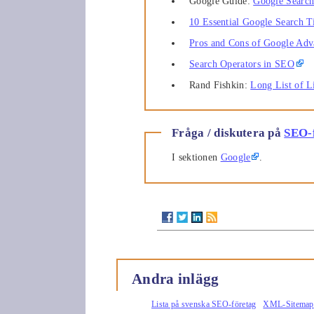
Google Guide:
Google Search
10 Essential Google Search T
Pros and Cons of Google Adv
Search Operators in SEO
Rand Fishkin:
Long List of L
Fråga / diskutera på
SEO-
I sektionen
Google
.
Andra inlägg
Lista på svenska SEO-företag
XML-Sitemap