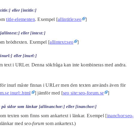
itle:] eller [intitle:]
enom
title-elementen
. Exempel [
allintitle:seo
]
allintext:] eller [intext:]
nom brödtexten. Exempel [
allintext:seo
]
nurl:] eller [inurl:]
nom text i URLer. Denna sökfråga kan inte kombineras med andra.
en för inurl måste finnas i URLer men den texten används även för
um.se inurl:.html
] jämför med [
seo site:seo-forum.se
]
r på sidor som länkar [allinanchor:] eller [inanchor:]
nom texten som finns som ankartext i länkar. Exempel [
inanchor:seo-
 inlänkar med
seo-forum
som ankartext.)