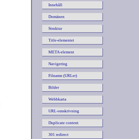
Innehåll
Domänen
Struktur
Title-elementet
META-element
Navigering
Filnamn (URLer)
Bilder
Webbkarta
r
URL-omskrivning
Duplicate content
301 redirect