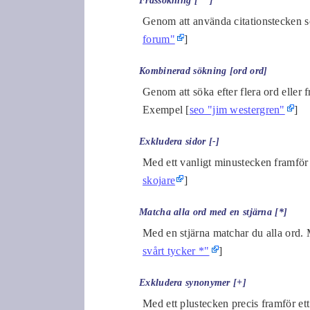
Frassökning [""]
Genom att använda citationstecken sö
forum"
]
Kombinerad sökning [ord ord]
Genom att söka efter flera ord eller 
Exempel [
seo "jim westergren"
]
Exkludera sidor [-]
Med ett vanligt minustecken framför 
skojare
]
Matcha alla ord med en stjärna [*]
Med en stjärna matchar du alla ord. 
svårt tycker *"
]
Exkludera synonymer [+]
Med ett plustecken precis framför ett