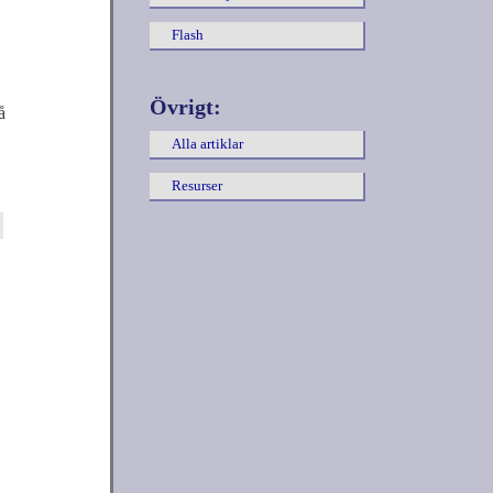
Flash
Övrigt:
å
Alla artiklar
Resurser