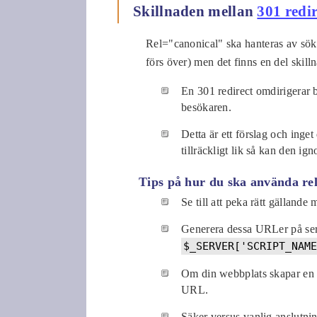
Skillnaden mellan
301 redir
Rel="canonical" ska hanteras av sök
förs över) men det finns en del skill
En 301 redirect omdirigerar 
besökaren.
Detta är ett förslag och inget
tillräckligt lik så kan den ign
Tips på hur du ska använda re
Se till att peka rätt gällan
Generera dessa URLer på se
$_SERVER['SCRIPT_NAME
Om din webbplats skapar en ut
URL.
Säker versus vanlig anslutnin