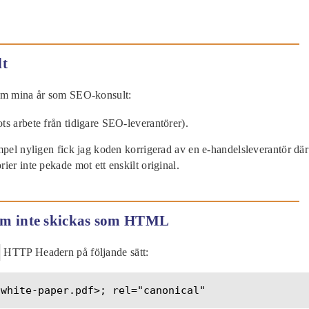
lt
nom mina år som SEO-konsult:
ts arbete från tidigare SEO-leverantörer).
mpel nyligen fick jag koden korrigerad av en e-handelsleverantör där
ier inte pekade mot ett enskilt original.
som inte skickas som HTML
HTTP Headern på följande sätt:
/white-paper.pdf>; rel="canonical"