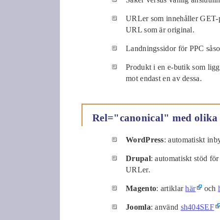
URLer som innehåller GET-par
URL som är original.
Landningssidor för PPC såso
Produkt i en e-butik som ligg
mot endast en av dessa.
Rel="canonical" med olik
WordPress
: automatiskt inb
Drupal
: automatiskt stöd för
URLer.
Magento
: artiklar
här
och
Joomla
: använd
sh404SEF