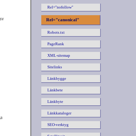
Rel="nofollow"
sv
Rel="canonical"
Robots.txt
PageRank
XML-sitemap
Sitelinks
Länkbygge
Länkbete
Länkbyte
Länkkataloger
ga
SEO-verktyg