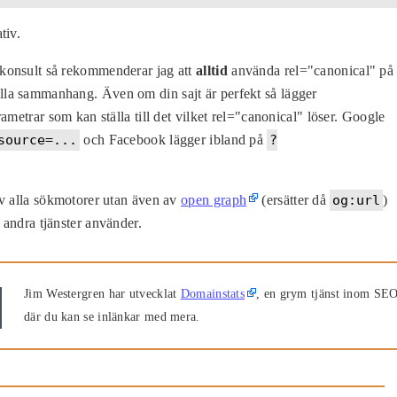
tiv.
konsult så rekommenderar jag att
alltid
använda rel="canonical" på
r i alla sammanhang. Även om din sajt är perfekt så lägger
ametrar som kan ställa till det vilket rel="canonical" löser. Google
source=...
och Facebook lägger ibland på
?
av alla sökmotorer utan även av
open graph
(ersätter då
og:url
)
andra tjänster använder.
Jim Westergren har utvecklat
Domainstats
, en grym tjänst inom SE
där du kan se inlänkar med mera.