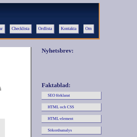
ar
Checklista
Ordlista
Kontakta
Om
Nyhetsbrev:
Faktablad:
å
SEO förklarat
HTML och CSS
HTML-element
Sökordsanalys