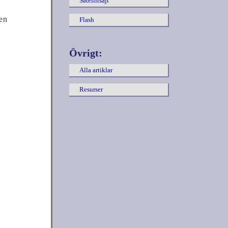
Satellitsajt
den
Flash
Övrigt:
Alla artiklar
Resurser