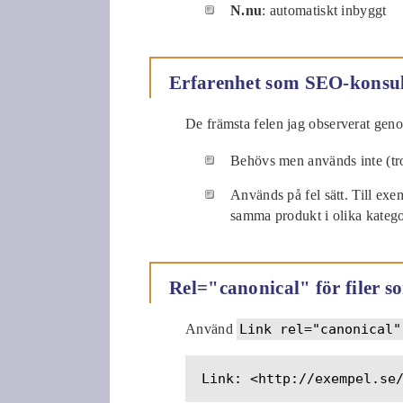
N.nu
: automatiskt inbyggt
Erfarenhet som SEO-konsu
De främsta felen jag observerat ge
Behövs men används inte (tro
Används på fel sätt. Till exe
samma produkt i olika kategor
Rel="canonical" för filer 
Använd
Link rel="canonical"
Link: <http://exempel.se