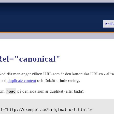
Artikl
Rel="canonical"
y kod där man anger vilken URL som är den kanoniska URLen - allts
m med
duplicate content
och förbättra
indexering
.
inom
head
på den sida som är duplikat (eller båda):