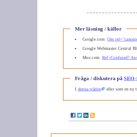
Mer läsning / källor
Google.com:
Om rel="canoni
Google Webmaster Central B
Moz.com:
Rel=Confused? Ans
Fråga / diskutera på
SEO-
I
denna tråden
eller som en ny t