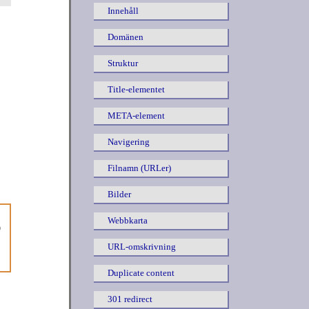
Innehåll
Domänen
Struktur
Title-elementet
META-element
Navigering
Filnamn (URLer)
Bilder
Webbkarta
O
URL-omskrivning
Duplicate content
301 redirect