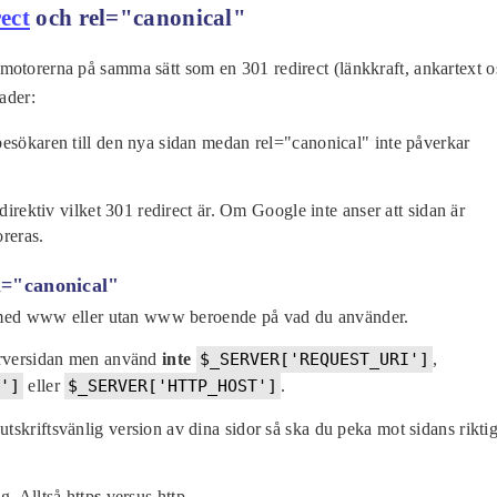
ect
och rel="canonical"
motorerna på samma sätt som en 301 redirect (länkkraft, ankartext o
nader:
besökaren till den nya sidan medan rel="canonical" inte påverkar
 direktiv vilket 301 redirect är. Om Google inte anser att sidan är
oreras.
l="canonical"
de med www eller utan www beroende på vad du använder.
rversidan men använd
inte
$_SERVER['REQUEST_URI']
,
']
eller
$_SERVER['HTTP_HOST']
.
skriftsvänlig version av dina sidor så ska du peka mot sidans rikti
g. Alltså http
s
versus http.