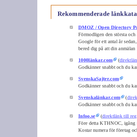
Rekommenderade länkkata
DMOZ / Open Directory Pr
Förmodligen den största och ä
Google för ett antal år sedan
bered dig på att din anmälan
1000länkar.com
(
direktlän
Godkänner snabbt och du kan 
SvenskaSajter.com
Godkänner snabbt och du kan 
Svenskalänkar.com
(
direk
Godkänner snabbt och du kan 
Infoo.se
(
direktlänk till reg
Före detta KTHNOC, igång se
Kostar numera för företag o