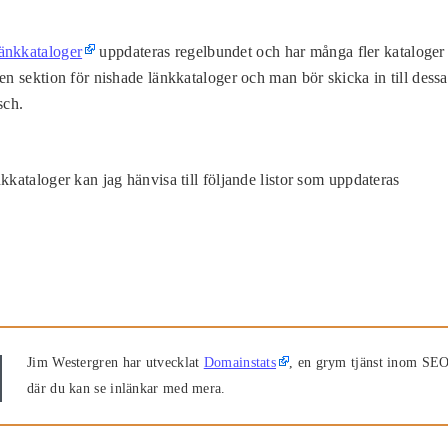
änkkataloger
uppdateras regelbundet och har många fler kataloger
en sektion för nishade länkkataloger och man bör skicka in till dessa
sch.
kkataloger kan jag hänvisa till följande listor som uppdateras
Jim Westergren har utvecklat
Domainstats
, en grym tjänst inom SE
där du kan se inlänkar med mera.