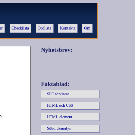
ar
Checklista
Ordlista
Kontakta
Om
Nyhetsbrev:
Faktablad:
SEO förklarat
HTML och CSS
av
HTML-element
Sökordsanalys