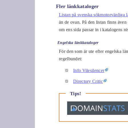
Fler länkkataloger
Listan på svenska sökmotorvänliga l
än de ovan. På den listan finns även 
om ens sida passar in i katalogens ni
Engelska länkkataloger
För den som är ute efter engelska län
regelbundet:
Info Vilesilencer
Directory Critic
Tips!