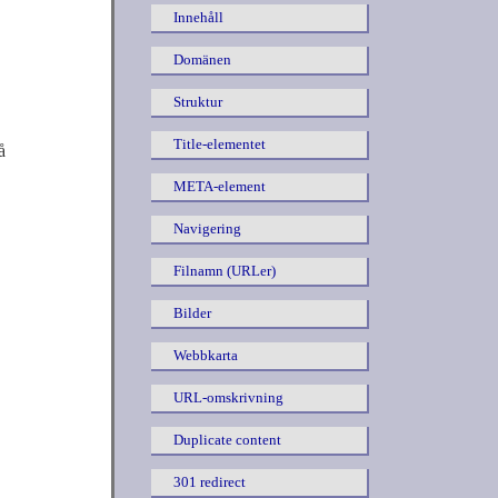
Innehåll
Domänen
Struktur
Title-elementet
å
META-element
Navigering
Filnamn (URLer)
Bilder
Webbkarta
URL-omskrivning
Duplicate content
301 redirect