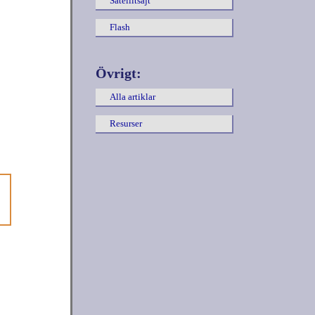
Satellitsajt
Flash
Övrigt:
Alla artiklar
Resurser