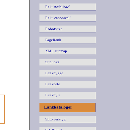
Rel="nofollow"
Rel="canonical"
Robots.txt
PageRank
XML-sitemap
Sitelinks
Länkbygge
Länkbete
Länkbyte
O
Länkkataloger
SEO-verktyg