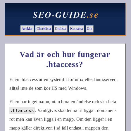
.se
SEO-GUIDE
Artiklar
Checklista
Ordlista
Kontakta
Om
Vad är och hur fungerar
.htaccess?
Filen .htaccess är en systemfil för unix eller linuxserver -
alltså inte de som kör
IIS
med Windows.
Filen har inget namn, utan bara en ändelse och ska heta
.htaccess
. Vanligtvis ska denna fil ligga i domänens
rot men kan även ligga i en mapp. Om den ligger i en
mapp gäller direktiven i så fall endast i mappen den