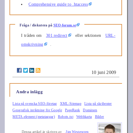
Comprehensive guide to .htaccess
Fråga / diskutera på
SEO-forum.se
I tråden om
301 redirect
eller sektionen
URL-
omskrivning
.
10 juni 2009
Andra inlägg
Lista på svenska SEO-företag
XML-Sitemap
Lista på skribenter
Geografisk inriktning för Google
PageRank
Domänen
META-element (metataggar)
Robots.txt
Webbkarta
Bilder
Denna artikel är skriven av
Jim Westergren